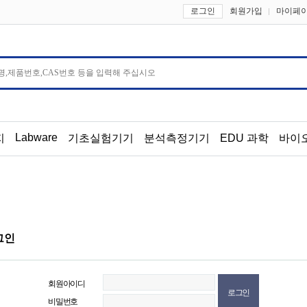
로그인
회원가입
마이페
Labware
지
기초실험기기
분석측정기기
EDU 과학
바이
그인
회원아이디
비밀번호