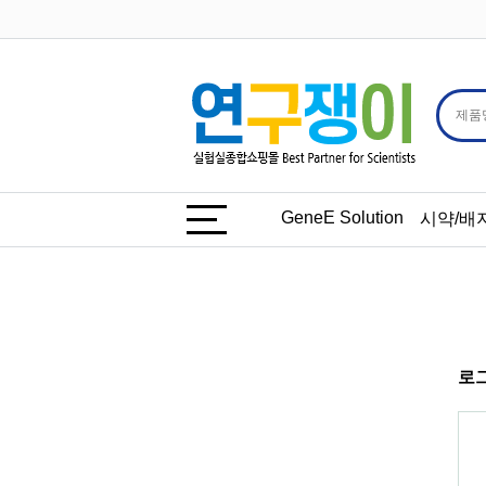
GeneE Solution
시약/배
로