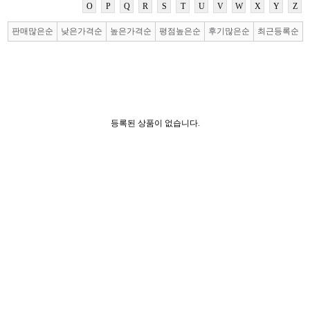
O
P
Q
R
S
T
U
V
W
X
Y
Z
판매많은순
낮은가격순
높은가격순
평점높은순
후기많은순
최근등록순
등록된 상품이 없습니다.