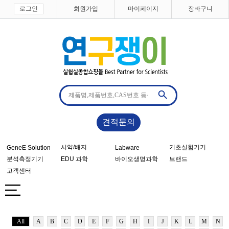
로그인
회원가입
마이페이지
장바구니
견적문의
시약/배지
기초실험기기
GeneE Solution
Labware
분석측정기기
EDU 과학
바이오생명과학
브랜드
고객센터
All
A
B
C
D
E
F
G
H
I
J
K
L
M
N