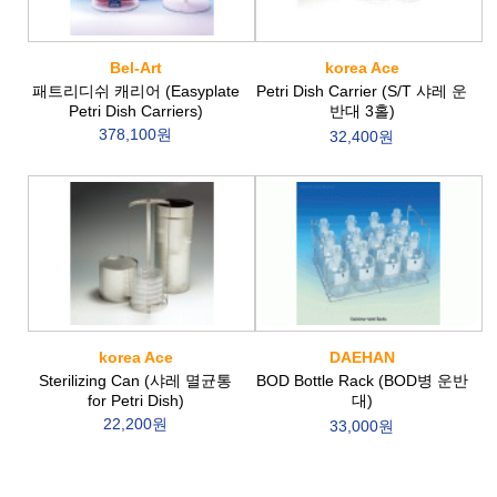
Bel-Art
korea Ace
패트리디쉬 캐리어 (Easyplate
Petri Dish Carrier (S/T 샤레 운
Petri Dish Carriers)
반대 3홀)
378,100원
32,400원
korea Ace
DAEHAN
Sterilizing Can (샤레 멸균통
BOD Bottle Rack (BOD병 운반
for Petri Dish)
대)
22,200원
33,000원