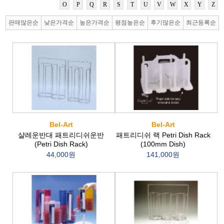
O
P
Q
R
S
T
U
V
W
X
Y
Z
판매많은순
낮은가격순
높은가격순
평점높은순
후기많은순
최근등록순
Bel-Art
Bel-Art
샬레운반대 패트리디쉬운반
패트리디쉬 랙 Petri Dish Rack
(Petri Dish Rack)
(100mm Dish)
44,000원
141,000원