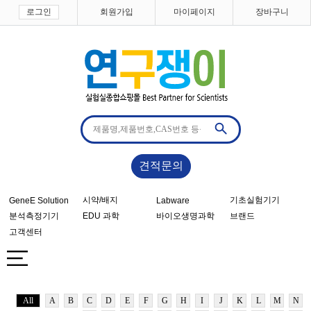
로그인
회원가입
마이페이지
장바구니
견적문의
시약/배지
기초실험기기
GeneE Solution
Labware
분석측정기기
EDU 과학
바이오생명과학
브랜드
고객센터
All
A
B
C
D
E
F
G
H
I
J
K
L
M
N